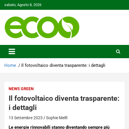
Skip
sabato, Agosto 8, 2026
to
content
Tutelare il nostro Pianeta è la nostra priorità
Ecoo.it
Home
Il fotovoltaico diventa trasparente: i dettagli
NEWS GREEN
Il fotovoltaico diventa trasparente:
i dettagli
13 Settembre 2023
Sophie Melfi
Le energie rinnovabili stanno diventando sempre più