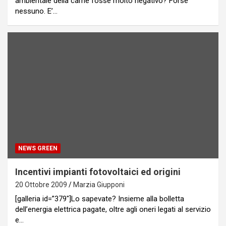
ambientale della carne fosse molto negativo? Forse
nessuno. E’…
NEWS GREEN
Incentivi impianti fotovoltaici ed origini
20 Ottobre 2009
Marzia Giupponi
[galleria id=”379″]Lo sapevate? Insieme alla bolletta
dell’energia elettrica pagate, oltre agli oneri legati al servizio
e…