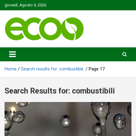
Skip
giovedì, Agosto 6, 2026
to
content
Tutelare il nostro Pianeta è la nostra priorità
Ecoo.it
Home
Search results for: combustibili
Page 17
Search Results for:
combustibili