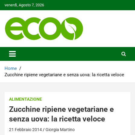
Skip
venerdì, Agosto 7, 2026
to
content
Tutelare il nostro Pianeta è la nostra priorità
Ecoo.it
Home
Zucchine ripiene vegetariane e senza uova: la ricetta veloce
ALIMENTAZIONE
Zucchine ripiene vegetariane e
senza uova: la ricetta veloce
21 Febbraio 2014
Giorgia Martino