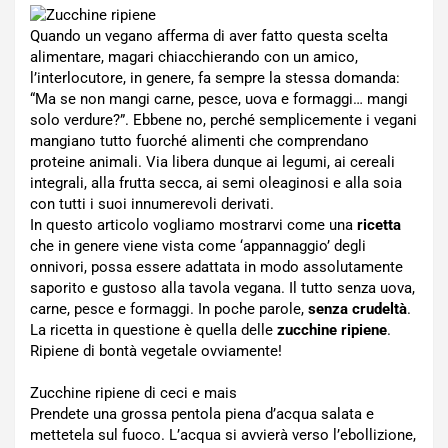
Quando un vegano afferma di aver fatto questa scelta
alimentare, magari chiacchierando con un amico,
l’interlocutore, in genere, fa sempre la stessa domanda:
“Ma se non mangi carne, pesce, uova e formaggi… mangi
solo verdure?”. Ebbene no, perché semplicemente i vegani
mangiano tutto fuorché alimenti che comprendano
proteine animali. Via libera dunque ai legumi, ai cereali
integrali, alla frutta secca, ai semi oleaginosi e alla soia
con tutti i suoi innumerevoli derivati.
In questo articolo vogliamo mostrarvi come una
ricetta
che in genere viene vista come ‘appannaggio’ degli
onnivori, possa essere adattata in modo assolutamente
saporito e gustoso alla tavola vegana. Il tutto senza uova,
carne, pesce e formaggi. In poche parole,
senza crudeltà
.
La ricetta in questione è quella delle
zucchine ripiene
.
Ripiene di bontà vegetale ovviamente!
Zucchine ripiene di ceci e mais
Prendete una grossa pentola piena d’acqua salata e
mettetela sul fuoco. L’acqua si avvierà verso l’ebollizione,