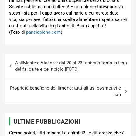
minuti, perché si dorino sulla superficie senza bruciarsi.
Servite calde ma non bollenti! E complimentatevi con voi
stessi, sia per il capolavoro culinario a cui avrete dato
vita, sia per aver fatto una scelta alimentare rispettosa nei
confronti della vita degli animali. Buon appetito!
(Foto di
panciapiena.com
)
Navigazione
AbilMente a Vicenza: dal 20 al 23 febbraio torna la fiera
articoli
del fai da te e del riciclo [FOTO]
Proprietà benefiche del limone: tutti gli usi cosmetici e
non
ULTIME PUBBLICAZIONI
Creme solari, filtri minerali o chimici? Le differenze che è