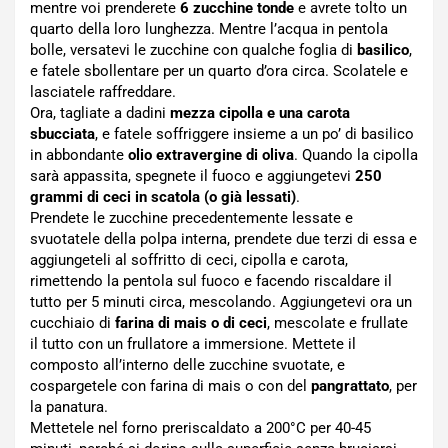
mentre voi prenderete
6 zucchine tonde
e avrete tolto un
quarto della loro lunghezza. Mentre l’acqua in pentola
bolle, versatevi le zucchine con qualche foglia di
basilico
,
e fatele sbollentare per un quarto d’ora circa. Scolatele e
lasciatele raffreddare.
Ora, tagliate a dadini
mezza cipolla e una carota
sbucciata
, e fatele soffriggere insieme a un po’ di basilico
in abbondante
olio extravergine di oliva
. Quando la cipolla
sarà appassita, spegnete il fuoco e aggiungetevi
250
grammi di ceci in scatola (o già lessati)
.
Prendete le zucchine precedentemente lessate e
svuotatele della polpa interna, prendete due terzi di essa e
aggiungeteli al soffritto di ceci, cipolla e carota,
rimettendo la pentola sul fuoco e facendo riscaldare il
tutto per 5 minuti circa, mescolando. Aggiungetevi ora un
cucchiaio di
farina di mais o di ceci
, mescolate e frullate
il tutto con un frullatore a immersione. Mettete il
composto all’interno delle zucchine svuotate, e
cospargetele con farina di mais o con del
pangrattato
, per
la panatura.
Mettetele nel forno preriscaldato a 200°C per 40-45