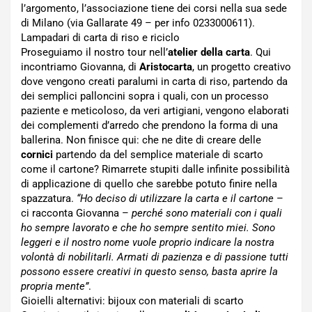
l’argomento, l’associazione tiene dei corsi nella sua sede
di Milano (via Gallarate 49 – per info 0233000611).
Lampadari di carta di riso e riciclo
Proseguiamo il nostro tour nell’
atelier della carta
. Qui
incontriamo Giovanna, di
Aristocarta
, un progetto creativo
dove vengono creati paralumi in carta di riso, partendo da
dei semplici palloncini sopra i quali, con un processo
paziente e meticoloso, da veri artigiani, vengono elaborati
dei complementi d’arredo che prendono la forma di una
ballerina. Non finisce qui: che ne dite di creare delle
cornici
partendo da del semplice materiale di scarto
come il cartone? Rimarrete stupiti dalle infinite possibilità
di applicazione di quello che sarebbe potuto finire nella
spazzatura.
“Ho deciso di utilizzare la carta e il cartone
–
ci racconta Giovanna –
perché sono materiali con i quali
ho sempre lavorato e che ho sempre sentito miei. Sono
leggeri e il nostro nome vuole proprio indicare la nostra
volontà di nobilitarli. Armati di pazienza e di passione tutti
possono essere creativi in questo senso, basta aprire la
propria mente”
.
Gioielli alternativi: bijoux con materiali di scarto