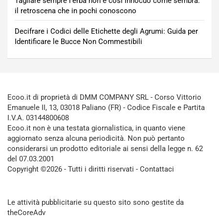
Tagliare sempre l’erba non è così innocuo come sembra:
il retroscena che in pochi conoscono
Decifrare i Codici delle Etichette degli Agrumi: Guida per
Identificare le Bucce Non Commestibili
Ecoo.it di proprietà di DMM COMPANY SRL - Corso Vittorio
Emanuele II, 13, 03018 Paliano (FR) - Codice Fiscale e Partita
I.V.A. 03144800608
Ecoo.it non è una testata giornalistica, in quanto viene
aggiornato senza alcuna periodicità. Non può pertanto
considerarsi un prodotto editoriale ai sensi della legge n. 62
del 07.03.2001
Copyright ©2026 - Tutti i diritti riservati -
Contattaci
Le attività pubblicitarie su questo sito sono gestite da
theCoreAdv