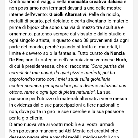
Continuiamo il viaggio nella
manualità creativa italiana
e
non possiamo non fermarci davanti a una delle mostre
interne dell’evento:
Gioielli Alternativi
. Pelle da riciclo,
metalli di scarto, pet riciclato e carta diventano le materie
prime di bijoux che sono una via di mezzo tra scultura e
ornamento, partendo sempre dal vissuto e dallo studio di
ogni singolo artista, in questo caso 38 provenienti da ogni
parte del mondo, perché quando si tratta di materiali, il
limite è davvero solo la fantasia. Tutto curato da
Nunzia
De Feo
, con il sostegno dell’associazione veronese
Nurò
,
di cui è presidentessa, che ci racconta:
“Sono partita dai
corredi dei mie nonni, da quei pizzi e merletti, poi ho
approfondito tutto con i miei studi sulla gioielleria
contemporanea, per approdare poi a diverse soluzioni con
ottone, rame e ogni tipo di pietra naturale”
. La sua
passione per l’utilizzo di materiali alternativi viene messa
in evidenza dalle sue partecipazioni a fiere nazionali e
non, dove porta in giro le sue ricerche e la sua passione
per la gioielleria.
Diamo nuova vita ai vostri mobili e ai vostri armadi
Non potevano mancare ad AbilMente dei creativi che
dessero
nuova vita a vecchi mobili
, migliorandoli con