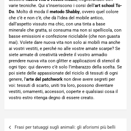
varie tecniche. Qui s’inseriscono i corsi dell’
art school To-
Do
. Molto di moda il
metodo Shabby
, ovvero quel colore
che c’è e non c’è, che dà l’idea del mobile antico,
dall’aspetto vissuto ma chic, con una tinta a base
minerale che gratta, si consuma ma non si spellicola, con
basse emissioni e confezione riciclabile (che non guasta
mai). Volete dare nuova vita non solo ai mobili ma anche
ai vostri vestiti, e perché no alle vostre amate scarpe? Se
siete armate di creatività vedrete il vostro armadio
prendere nuova vita con glitter e applicazioni di stencil di
ogni tipo: qui davvero c’è solo l’imbarazzo della scelta. Se
poi siete delle appassionate del riciclo di tessuti di ogni
genere, l’
arte del patchwork
non deve avere segreti per
voi: tessuti di scarto, uniti tra loro, possono diventare
vestiti, ornamenti, accessori, coperte e qualsiasi cosa il
vostro estro ritenga degno di essere creato.
Navigazione
Frasi per tatuaggi sugli animali: gli aforismi più belli