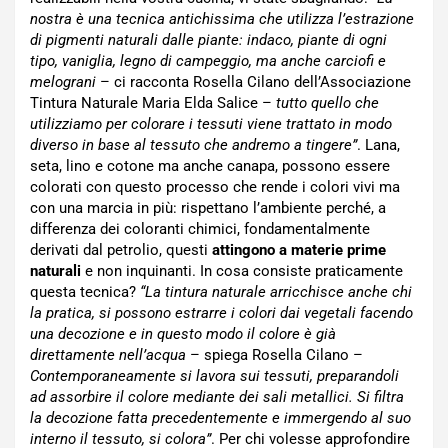
nostra è una tecnica antichissima che utilizza l’estrazione
di pigmenti naturali dalle piante: indaco, piante di ogni
tipo, vaniglia, legno di campeggio, ma anche carciofi e
melograni
– ci racconta Rosella Cilano dell’Associazione
Tintura Naturale Maria Elda Salice –
tutto quello che
utilizziamo per colorare i tessuti viene trattato in modo
diverso in base al tessuto che andremo a tingere”
. Lana,
seta, lino e cotone ma anche canapa, possono essere
colorati con questo processo che rende i colori vivi ma
con una marcia in più: rispettano l’ambiente perché, a
differenza dei coloranti chimici, fondamentalmente
derivati dal petrolio, questi
attingono a materie prime
naturali
e non inquinanti. In cosa consiste praticamente
questa tecnica?
“La tintura naturale arricchisce anche chi
la pratica, si possono estrarre i colori dai vegetali facendo
una decozione e in questo modo il colore è già
direttamente nell’acqua
– spiega Rosella Cilano –
Contemporaneamente si lavora sui tessuti, preparandoli
ad assorbire il colore mediante dei sali metallici. Si filtra
la decozione fatta precedentemente e immergendo al suo
interno il tessuto, si colora”
. Per chi volesse approfondire