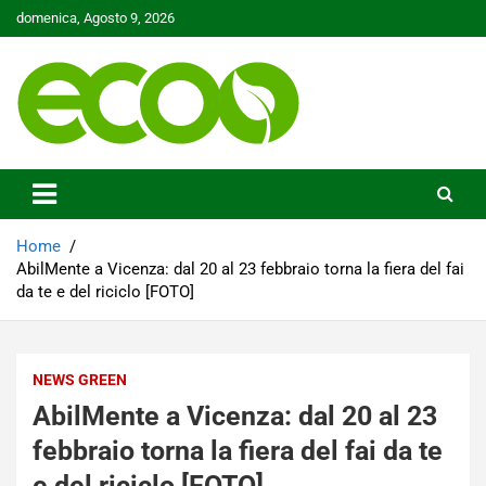
Skip
domenica, Agosto 9, 2026
to
content
Tutelare il nostro Pianeta è la nostra priorità
Ecoo.it
Home
AbilMente a Vicenza: dal 20 al 23 febbraio torna la fiera del fai
da te e del riciclo [FOTO]
NEWS GREEN
AbilMente a Vicenza: dal 20 al 23
febbraio torna la fiera del fai da te
e del riciclo [FOTO]