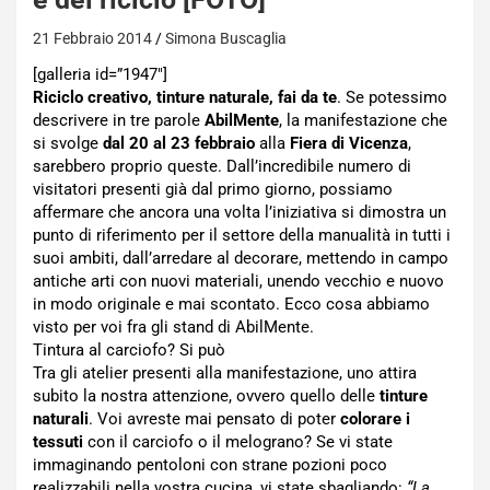
21 Febbraio 2014
Simona Buscaglia
[galleria id=”1947″]
Riciclo creativo, tinture naturale, fai da te
. Se potessimo
descrivere in tre parole
AbilMente
, la manifestazione che
si svolge
dal 20 al 23 febbraio
alla
Fiera di Vicenza
,
sarebbero proprio queste. Dall’incredibile numero di
visitatori presenti già dal primo giorno, possiamo
affermare che ancora una volta l’iniziativa si dimostra un
punto di riferimento per il settore della manualità in tutti i
suoi ambiti, dall’arredare al decorare, mettendo in campo
antiche arti con nuovi materiali, unendo vecchio e nuovo
in modo originale e mai scontato. Ecco cosa abbiamo
visto per voi fra gli stand di AbilMente.
Tintura al carciofo? Si può
Tra gli atelier presenti alla manifestazione, uno attira
subito la nostra attenzione, ovvero quello delle
tinture
naturali
. Voi avreste mai pensato di poter
colorare i
tessuti
con il carciofo o il melograno? Se vi state
immaginando pentoloni con strane pozioni poco
realizzabili nella vostra cucina, vi state sbagliando:
“La