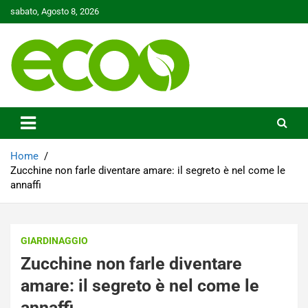
Skip
sabato, Agosto 8, 2026
to
content
Tutelare il nostro Pianeta è la nostra priorità
Ecoo.it
Home
Zucchine non farle diventare amare: il segreto è nel come le
annaffi
GIARDINAGGIO
Zucchine non farle diventare
amare: il segreto è nel come le
annaffi