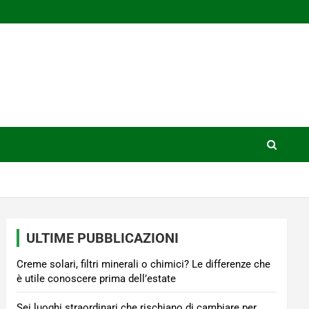
ULTIME PUBBLICAZIONI
Creme solari, filtri minerali o chimici? Le differenze che
è utile conoscere prima dell’estate
Sei luoghi straordinari che rischiano di cambiare per