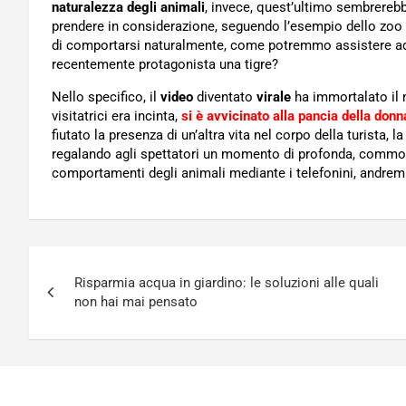
naturalezza degli animali
, invece, quest’ultimo sembrereb
prendere in considerazione, seguendo l’esempio dello zoo d
di comportarsi naturalmente, come potremmo assistere ad
recentemente protagonista una tigre?
Nello specifico, il
video
diventato
virale
ha immortalato il 
visitatrici era incinta,
si è avvicinato alla pancia della donn
fiutato la presenza di un’altra vita nel corpo della turista, 
regalando agli spettatori un momento di profonda, commove
comportamenti degli animali mediante i telefonini, andre
Navigazione
Risparmia acqua in giardino: le soluzioni alle quali
articoli
non hai mai pensato