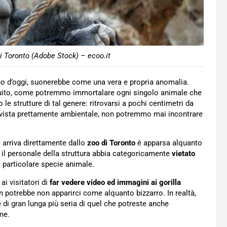
di Toronto (Adobe Stock) – ecoo.it
rno d’oggi, suonerebbe come una vera e propria anomalia.
eguito, come potremmo immortalare ogni singolo animale che
o le strutture di tal genere: ritrovarsi a pochi centimetri da
i vista prettamente ambientale, non potremmo mai incontrare
e arriva direttamente dallo
zoo di Toronto
è apparsa alquanto
he il personale della struttura abbia categoricamente
vietato
a particolare specie animale.
ai visitatori di
far vedere video ed immagini ai gorilla
on potrebbe non apparirci come alquanto bizzarro. In realtà,
è di gran lunga più seria di quel che potreste anche
me.