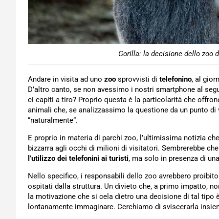
Gorilla: la decisione dello zoo 
Andare in visita ad uno
zoo
sprovvisti di
telefonino
, al gio
D’altro canto, se non avessimo i nostri smartphone al s
ci capiti a tiro? Proprio questa è la particolarità che offron
animali che, se analizzassimo la questione da un punto d
“naturalmente”.
E proprio in materia di parchi zoo, l’ultimissima notizia ch
bizzarra agli occhi di milioni di visitatori. Sembrerebbe c
l’utilizzo dei telefonini ai turisti
, ma solo in presenza di un
Nello specifico, i responsabili dello zoo avrebbero proibito 
ospitati dalla struttura. Un divieto che, a primo impatto, n
la motivazione che si cela dietro una decisione di tal tipo 
lontanamente immaginare. Cerchiamo di sviscerarla insie