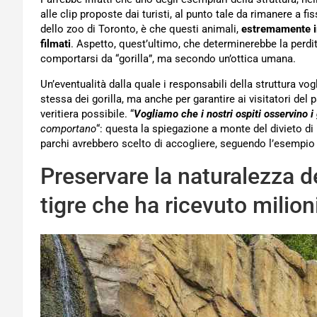
alle clip proposte dai turisti, al punto tale da rimanere a fis
dello zoo di Toronto, è che questi animali,
estremamente in
filmati
. Aspetto, quest’ultimo, che determinerebbe la perdit
comportarsi da “gorilla”, ma secondo un’ottica umana.
Un’eventualità dalla quale i responsabili della struttura vog
stessa dei gorilla, ma anche per garantire ai visitatori del
veritiera possibile. “
Vogliamo che i nostri ospiti osservino i 
comportano
“: questa la spiegazione a monte del divieto di 
parchi avrebbero scelto di accogliere, seguendo l’esempio d
Preservare la naturalezza de
tigre che ha ricevuto milioni