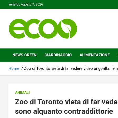
Skip
venerdì, Agosto 7, 2026
to
content
Tutelare il nostro Pianeta è la nostra priorità
Ecoo.it
NEWS GREEN
GIARDINAGGIO
ALIMENTAZIONE
Home
Zoo di Toronto vieta di far vedere video ai gorilla: l
ANIMALI
Zoo di Toronto vieta di far veder
sono alquanto contraddittorie