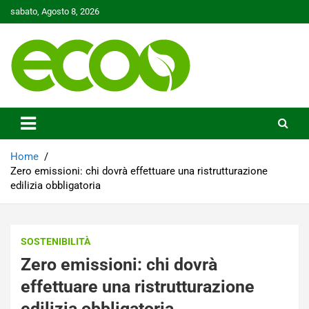
Skip
sabato, Agosto 8, 2026
to
content
Tutelare il nostro Pianeta è la nostra priorità
Ecoo.it
Home
Zero emissioni: chi dovrà effettuare una ristrutturazione
edilizia obbligatoria
SOSTENIBILITÀ
Zero emissioni: chi dovrà
effettuare una ristrutturazione
edilizia obbligatoria