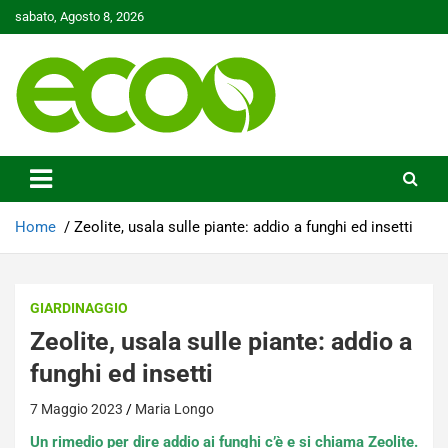
Skip
sabato, Agosto 8, 2026
to
content
Tutelare il nostro Pianeta è la nostra priorità
Ecoo.it
Home
Zeolite, usala sulle piante: addio a funghi ed insetti
GIARDINAGGIO
Zeolite, usala sulle piante: addio a
funghi ed insetti
7 Maggio 2023
Maria Longo
Un rimedio per dire addio ai funghi c’è e si chiama Zeolite.