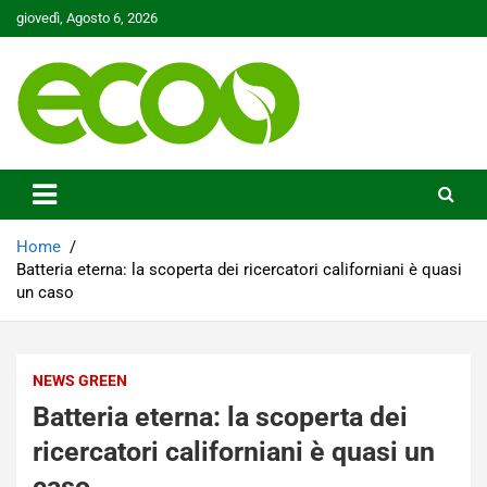
Skip
giovedì, Agosto 6, 2026
to
content
Tutelare il nostro Pianeta è la nostra priorità
Ecoo.it
Home
Batteria eterna: la scoperta dei ricercatori californiani è quasi
un caso
NEWS GREEN
Batteria eterna: la scoperta dei
ricercatori californiani è quasi un
caso