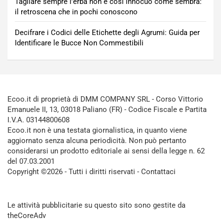
Tagliare sempre l’erba non è così innocuo come sembra:
il retroscena che in pochi conoscono
Decifrare i Codici delle Etichette degli Agrumi: Guida per
Identificare le Bucce Non Commestibili
Ecoo.it di proprietà di DMM COMPANY SRL - Corso Vittorio
Emanuele II, 13, 03018 Paliano (FR) - Codice Fiscale e Partita
I.V.A. 03144800608
Ecoo.it non è una testata giornalistica, in quanto viene
aggiornato senza alcuna periodicità. Non può pertanto
considerarsi un prodotto editoriale ai sensi della legge n. 62
del 07.03.2001
Copyright ©2026 - Tutti i diritti riservati -
Contattaci
Le attività pubblicitarie su questo sito sono gestite da
theCoreAdv