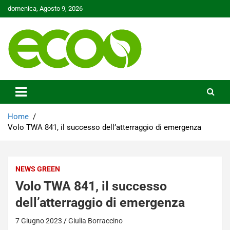
Skip
domenica, Agosto 9, 2026
to
content
Tutelare il nostro Pianeta è la nostra priorità
Ecoo.it
Home
Volo TWA 841, il successo dell’atterraggio di emergenza
NEWS GREEN
Volo TWA 841, il successo
dell’atterraggio di emergenza
7 Giugno 2023
Giulia Borraccino