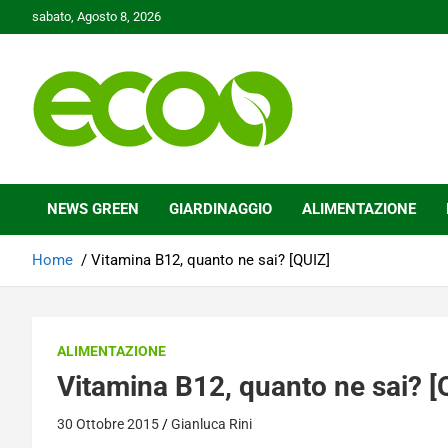
Skip
sabato, Agosto 8, 2026
to
content
Tutelare il nostro Pianeta è la nostra priorità
Ecoo.it
NEWS GREEN
GIARDINAGGIO
ALIMENTAZIONE
Home
Vitamina B12, quanto ne sai? [QUIZ]
ALIMENTAZIONE
Vitamina B12, quanto ne sai? [
30 Ottobre 2015
Gianluca Rini