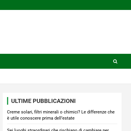
ULTIME PUBBLICAZIONI
Creme solari, filtri minerali o chimici? Le differenze che
è utile conoscere prima dell’estate
Sei luoghi straordinari che rischiano di cambiare per