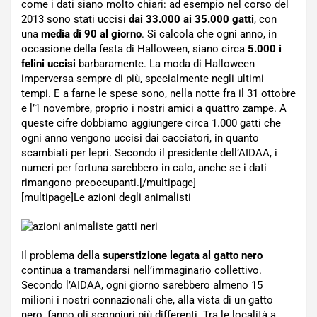
come i dati siano molto chiari: ad esempio nel corso del
2013 sono stati uccisi
dai 33.000 ai 35.000 gatti
, con
una
media di 90 al giorno
. Si calcola che ogni anno, in
occasione della festa di Halloween, siano circa
5.000 i
felini uccisi
barbaramente. La moda di Halloween
imperversa sempre di più, specialmente negli ultimi
tempi. E a farne le spese sono, nella notte fra il 31 ottobre
e l’1 novembre, proprio i nostri amici a quattro zampe. A
queste cifre dobbiamo aggiungere circa 1.000 gatti che
ogni anno vengono uccisi dai cacciatori, in quanto
scambiati per lepri. Secondo il presidente dell’AIDAA, i
numeri per fortuna sarebbero in calo, anche se i dati
rimangono preoccupanti.[/multipage]
[multipage]
Le azioni degli animalisti
Il problema della
superstizione legata al gatto nero
continua a tramandarsi nell’immaginario collettivo.
Secondo l’AIDAA, ogni giorno sarebbero almeno 15
milioni i nostri connazionali che, alla vista di un gatto
nero, fanno gli scongiuri più differenti. Tra le località a