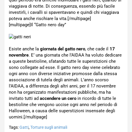
quel periodo era difficile individuare i gatti neri, quando si
viaggiava di notte. Di conseguenza, essendo più facile
investirli, i cavalli si spaventavano e quindi chi viaggiava
poteva anche rischiare la vita.[/multipage]
[multipage]
Il “Gatto nero day”
Esiste anche la
giornata del gatto nero
, che cade il
17
novembre
. E’ una giornata che l’AIDAA ha voluto dedicare
a queste bestioline, sfatando tutte le superstizioni che
sono collegate ad esse. Il gatto nero day viene celebrato
ogni anno con diverse iniziative promosse dalla stessa
associazione di tutela degli animali. L’anno scorso
l’AIDAA, a differenza degli altri anni, per il 17 novembre
non ha organizzato manifestazioni pubbliche, ma ha
invitato tutti ad
accendere un cero
in ricordo di tutte le
bestioline che vengono uccise ogni anno nel periodo di
Halloween, a causa delle superstizioni insensate degli
uomini.[/multipage]
Tags:
Gatti
,
Torture sugli animali