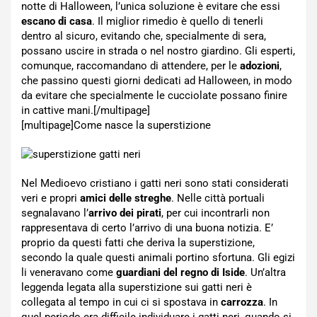
notte di Halloween, l’unica soluzione è evitare che essi
escano di casa
. Il miglior rimedio è quello di tenerli
dentro al sicuro, evitando che, specialmente di sera,
possano uscire in strada o nel nostro giardino. Gli esperti,
comunque, raccomandano di attendere, per le
adozioni
,
che passino questi giorni dedicati ad Halloween, in modo
da evitare che specialmente le cucciolate possano finire
in cattive mani.[/multipage]
[multipage]
Come nasce la superstizione
Nel Medioevo cristiano i gatti neri sono stati considerati
veri e propri
amici delle streghe
. Nelle città portuali
segnalavano l’
arrivo dei pirati
, per cui incontrarli non
rappresentava di certo l’arrivo di una buona notizia. E’
proprio da questi fatti che deriva la superstizione,
secondo la quale questi animali portino sfortuna. Gli egizi
li veneravano come
guardiani del regno di Iside
. Un’altra
leggenda legata alla superstizione sui gatti neri è
collegata al tempo in cui ci si spostava in
carrozza
. In