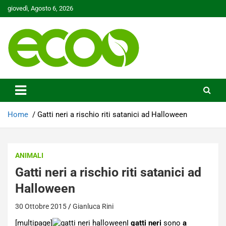
Skip
giovedì, Agosto 6, 2026
to
content
Tutelare il nostro Pianeta è la nostra priorità
Ecoo.it
Home
Gatti neri a rischio riti satanici ad Halloween
ANIMALI
Gatti neri a rischio riti satanici ad
Halloween
30 Ottobre 2015
Gianluca Rini
[multipage]
I
gatti neri
sono
a