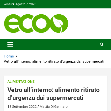
Skip
venerdì, Agosto 7, 2026
to
content
Tutelare il nostro Pianeta è la nostra priorità
Ecoo.it
Home
Vetro all’interno: alimento ritirato d’urgenza dai supermercati
ALIMENTAZIONE
Vetro all’interno: alimento ritirato
d’urgenza dai supermercati
13 Settembre 2022
Mattia Di Gennaro