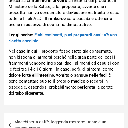
presenza di
frammenti di vetro
all’interno del prodotto. Il
Ministero della Salute, a tal proposito, avverte che il
prodotto non va consumato e dev’essere restituito presso
tutte le filiali ALDI. Il
rimborso
sarà possibile ottenerlo
anche in assenza di scontrino dimostrativo.
Leggi anche:
Fichi essiccati, puoi prepararli così: c’è una
ricetta speciale
Nel caso in cui il prodotto fosse stato già consumato,
non bisogna allarmarsi perché nella gran parte dei casi i
frammenti vengono inglobati dagli alimenti ed espulsi con
le feci tra i 4 e i 6 giorni. In caso, però, di sintomi come
dolore forte all’intestino
,
vomito
o
sangue
nelle
feci
, è
bene contattare subito il proprio
medico
o recarsi in
ospedale, essendosi probabilmente
perforata
la parete
del
tubo
digerente
.
Navigazione
Macchinetta caffè, leggenda metropolitana: è un
articoli