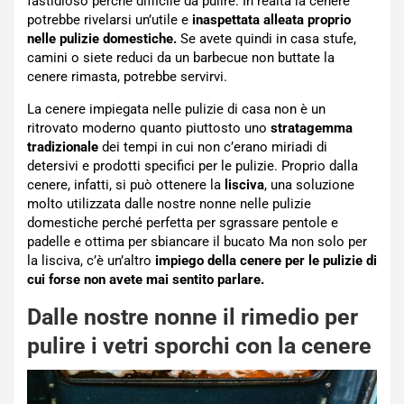
fastidioso perché difficile da pulire. In realtà la cenere
potrebbe rivelarsi un’utile e
inaspettata alleata proprio
nelle pulizie domestiche.
Se avete quindi in casa stufe,
camini o siete reduci da un barbecue non buttate la
cenere rimasta, potrebbe servirvi.
La cenere impiegata nelle pulizie di casa non è un
ritrovato moderno quanto piuttosto uno
stratagemma
tradizionale
dei tempi in cui non c’erano miriadi di
detersivi e prodotti specifici per le pulizie. Proprio dalla
cenere, infatti, si può ottenere la
lisciva
, una soluzione
molto utilizzata dalle nostre nonne nelle pulizie
domestiche perché perfetta per sgrassare pentole e
padelle e ottima per sbiancare il bucato Ma non solo per
la lisciva, c’è un’altro
impiego della cenere per le pulizie di
cui forse non avete mai sentito parlare.
Dalle nostre nonne il rimedio per
pulire i vetri sporchi con la cenere