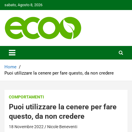
Skip
sabato, Agosto 8, 2026
to
content
Tutelare il nostro Pianeta è la nostra priorità
Ecoo.it
Home
Puoi utilizzare la cenere per fare questo, da non credere
COMPORTAMENTI
Puoi utilizzare la cenere per fare
questo, da non credere
18 Novembre 2022
Nicole Beneventi