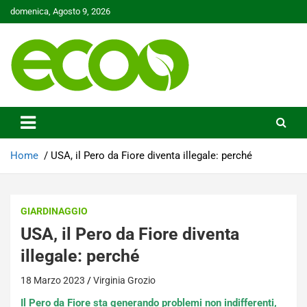
Skip
domenica, Agosto 9, 2026
to
content
Tutelare il nostro Pianeta è la nostra priorità
Ecoo.it
Home
USA, il Pero da Fiore diventa illegale: perché
GIARDINAGGIO
USA, il Pero da Fiore diventa
illegale: perché
18 Marzo 2023
Virginia Grozio
Il Pero da Fiore sta generando problemi non indifferenti,