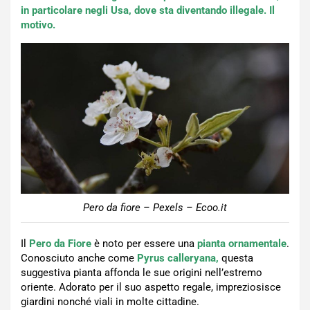
in particolare negli Usa, dove sta diventando illegale. Il
motivo.
Pero da fiore – Pexels – Ecoo.it
Il
Pero da Fiore
è noto per essere una
pianta ornamentale
.
Conosciuto anche come
Pyrus calleryana,
questa
suggestiva pianta affonda le sue origini nell’estremo
oriente. Adorato per il suo aspetto regale, impreziosisce
giardini nonché viali in molte cittadine.