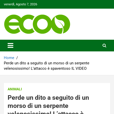
Skip
venerdì, Agosto 7, 2026
to
content
Tutelare il nostro Pianeta è la nostra priorità
Ecoo.it
Home
Perde un dito a seguito di un morso di un serpente
velenosissimo! L’attacco è spaventoso IL VIDEO
ANIMALI
Perde un dito a seguito di un
morso di un serpente
velenosissimo! L’attacco è