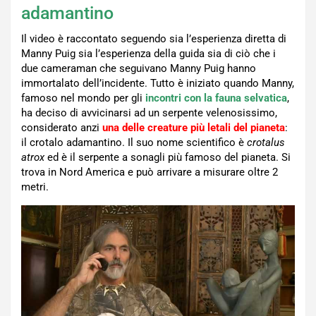
adamantino
Il video è raccontato seguendo sia l’esperienza diretta di
Manny Puig sia l’esperienza della guida sia di ciò che i
due cameraman che seguivano Manny Puig hanno
immortalato dell’incidente. Tutto è iniziato quando Manny,
famoso nel mondo per gli
incontri con la fauna selvatica
,
ha deciso di avvicinarsi ad un serpente velenosissimo,
considerato anzi
una delle creature più letali del pianeta
:
il crotalo adamantino. Il suo nome scientifico è
crotalus
atrox
ed è il serpente a sonagli più famoso del pianeta. Si
trova in Nord America e può arrivare a misurare oltre 2
metri.