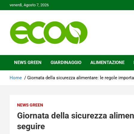
Skip
venerdì, Agosto 7, 2026
to
content
Tutelare il nostro Pianeta è la nostra priorità
Ecoo.it
NEWS GREEN
GIARDINAGGIO
ALIMENTAZIONE
Home
Giornata della sicurezza alimentare: le regole importa
NEWS GREEN
Giornata della sicurezza alimen
seguire