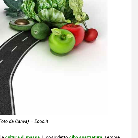
Foto da Canva) – Ecoo.it
lla
cultura di massa
. Il cosiddetto
cibo spazzatura
, sempre