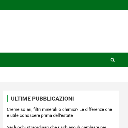
ULTIME PUBBLICAZIONI
Creme solari, filtri minerali o chimici? Le differenze che
è utile conoscere prima dell’estate
Sei luoghi straordinari che rischiano di cambiare per