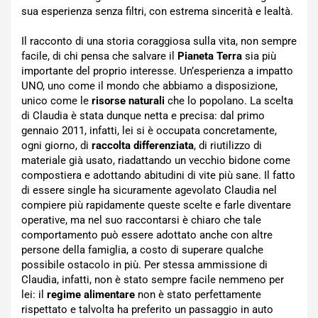
sua esperienza senza filtri, con estrema sincerità e lealtà.
Il racconto di una storia coraggiosa sulla vita, non sempre
facile, di chi pensa che salvare il
Pianeta Terra
sia più
importante del proprio interesse. Un’esperienza a impatto
UNO, uno come il mondo che abbiamo a disposizione,
unico come le
risorse naturali
che lo popolano. La scelta
di Claudia è stata dunque netta e precisa: dal primo
gennaio 2011, infatti, lei si è occupata concretamente,
ogni giorno, di
raccolta differenziata
, di riutilizzo di
materiale già usato, riadattando un vecchio bidone come
compostiera e adottando abitudini di vite più sane. Il fatto
di essere single ha sicuramente agevolato Claudia nel
compiere più rapidamente queste scelte e farle diventare
operative, ma nel suo raccontarsi è chiaro che tale
comportamento può essere adottato anche con altre
persone della famiglia, a costo di superare qualche
possibile ostacolo in più. Per stessa ammissione di
Claudia, infatti, non è stato sempre facile nemmeno per
lei: il
regime alimentare
non è stato perfettamente
rispettato e talvolta ha preferito un passaggio in auto