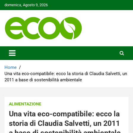
Skip
domenica, Agosto 9, 2026
to
content
Tutelare il nostro Pianeta è la nostra priorità
Ecoo.it
Home
Una vita eco-compatibile: ecco la storia di Claudia Salvetti, un
2011 a base di sostenibilità ambientale
ALIMENTAZIONE
Una vita eco-compatibile: ecco la
storia di Claudia Salvetti, un 2011
a base di sostenibilità ambientale