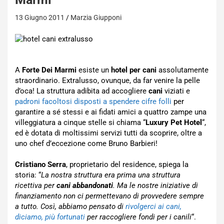
13 Giugno 2011
Marzia Giupponi
A
Forte Dei Marmi
esiste un
hotel per cani
assolutamente
straordinario. Extralusso, ovunque, da far venire la pelle
d’oca! La struttura adibita ad accogliere
cani
viziati e
padroni facoltosi disposti a spendere cifre folli
per
garantire a sé stessi e ai fidati amici a quattro zampe una
villeggiatura a cinque stelle si chiama “
Luxury Pet Hotel
“,
ed è dotata di moltissimi servizi tutti da scoprire, oltre a
uno chef d’eccezione come Bruno Barbieri!
Cristiano Serra
, proprietario del residence, spiega la
storia: “
La nostra struttura era prima una struttura
ricettiva per
cani abbandonati
. Ma le nostre iniziative di
finanziamento non ci permettevano di provvedere sempre
a tutto. Così, abbiamo pensato di
rivolgerci ai cani,
diciamo, più fortunati
per raccogliere fondi per i canili
“.