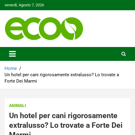
Skip
venerdì, Agosto 7, 2026
to
content
Tutelare il nostro Pianeta è la nostra priorità
Ecoo.it
Home
Un hotel per cani rigorosamente extralusso? Lo trovate a
Forte Dei Marmi
ANIMALI
Un hotel per cani rigorosamente
extralusso? Lo trovate a Forte Dei
Marmi