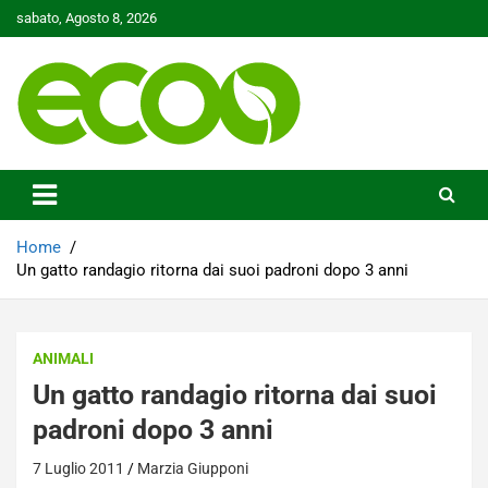
Skip
sabato, Agosto 8, 2026
to
content
Tutelare il nostro Pianeta è la nostra priorità
Ecoo.it
Home
Un gatto randagio ritorna dai suoi padroni dopo 3 anni
ANIMALI
Un gatto randagio ritorna dai suoi
padroni dopo 3 anni
7 Luglio 2011
Marzia Giupponi