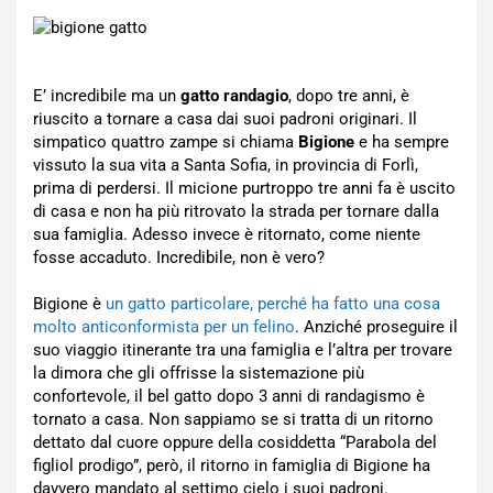
E’ incredibile ma un
gatto randagio
, dopo tre anni, è
riuscito a tornare a casa dai suoi padroni originari. Il
simpatico quattro zampe si chiama
Bigione
e ha sempre
vissuto la sua vita a Santa Sofia, in provincia di Forlì,
prima di perdersi. Il micione purtroppo tre anni fa è uscito
di casa e non ha più ritrovato la strada per tornare dalla
sua famiglia. Adesso invece è ritornato, come niente
fosse accaduto. Incredibile, non è vero?
Bigione è
un gatto particolare, perché ha fatto una cosa
molto anticonformista per un felino
. Anziché proseguire il
suo viaggio itinerante tra una famiglia e l’altra per trovare
la dimora che gli offrisse la sistemazione più
confortevole, il bel gatto dopo 3 anni di randagismo è
tornato a casa. Non sappiamo se si tratta di un ritorno
dettato dal cuore oppure della cosiddetta “Parabola del
figliol prodigo”, però, il ritorno in famiglia di Bigione ha
davvero mandato al settimo cielo i suoi padroni.