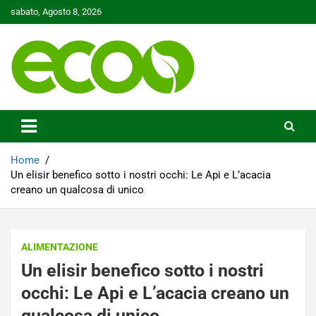
Skip
sabato, Agosto 8, 2026
to
content
Tutelare il nostro Pianeta è la nostra priorità
Ecoo.it
Home
Un elisir benefico sotto i nostri occhi: Le Api e L’acacia
creano un qualcosa di unico
ALIMENTAZIONE
Un elisir benefico sotto i nostri
occhi: Le Api e L’acacia creano un
qualcosa di unico