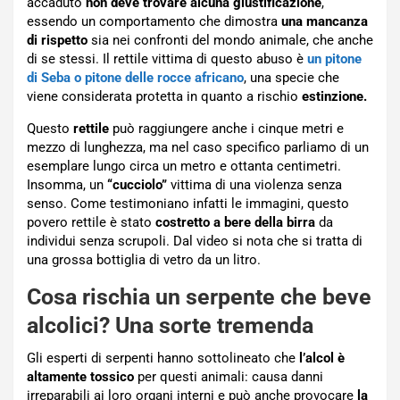
accaduto
non deve trovare alcuna giustificazione
,
essendo un comportamento che dimostra
una mancanza
di rispetto
sia nei confronti del mondo animale, che anche
di se stessi. Il rettile vittima di questo abuso è
un pitone
di Seba o pitone delle rocce africano
, una specie che
viene considerata protetta in quanto a rischio
estinzione.
Questo
rettile
può raggiungere anche i cinque metri e
mezzo di lunghezza, ma nel caso specifico parliamo di un
esemplare lungo circa un metro e ottanta centimetri.
Insomma, un
“cucciolo”
vittima di una violenza senza
senso. Come testimoniano infatti le immagini, questo
povero rettile è stato
costretto a bere della birra
da
individui senza scrupoli. Dal video si nota che si tratta di
una grossa bottiglia di vetro da un litro.
Cosa rischia un serpente che beve
alcolici? Una sorte tremenda
Gli esperti di serpenti hanno sottolineato che
l’alcol è
altamente tossico
per questi animali: causa danni
irreparabili ai loro organi interni e può anche provocare
la