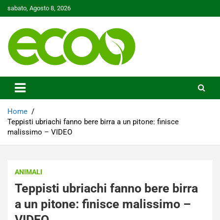
Skip
sabato, Agosto 8, 2026
to
content
Tutelare il nostro Pianeta è la nostra priorità
Ecoo.it
Home
Teppisti ubriachi fanno bere birra a un pitone: finisce
malissimo – VIDEO
ANIMALI
Teppisti ubriachi fanno bere birra
a un pitone: finisce malissimo –
VIDEO