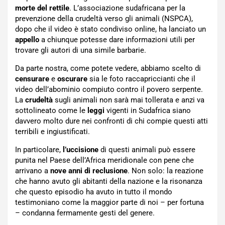
morte del rettile
. L’associazione sudafricana per la
prevenzione della crudeltà verso gli animali (NSPCA),
dopo che il video è stato condiviso online, ha lanciato un
appello
a chiunque potesse dare informazioni utili per
trovare gli autori di una simile barbarie.
Da parte nostra, come potete vedere, abbiamo scelto di
censurare
e
oscurare
sia le foto raccapriccianti che il
video dell’abominio compiuto contro il povero serpente.
La
crudeltà
sugli animali non sarà mai tollerata e anzi va
sottolineato come le
leggi
vigenti in Sudafrica siano
davvero molto dure nei confronti di chi compie questi atti
terribili e ingiustificati.
In particolare,
l’uccisione
di questi animali può essere
punita nel Paese dell’Africa meridionale con pene che
arrivano a
nove anni di reclusione
. Non solo: la reazione
che hanno avuto gli abitanti della nazione e la risonanza
che questo episodio ha avuto in tutto il mondo
testimoniano come la maggior parte di noi – per fortuna
– condanna fermamente gesti del genere.