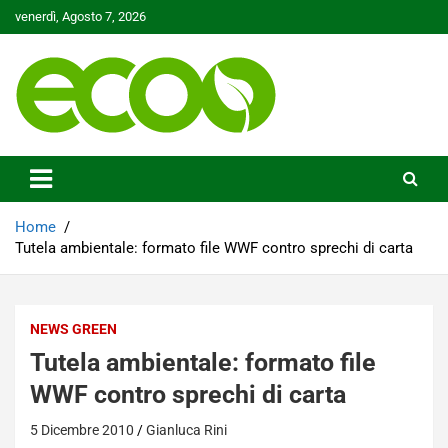
Skip
venerdì, Agosto 7, 2026
to
content
Tutelare il nostro Pianeta è la nostra priorità
Ecoo.it
Home
Tutela ambientale: formato file WWF contro sprechi di carta
NEWS GREEN
Tutela ambientale: formato file
WWF contro sprechi di carta
5 Dicembre 2010
Gianluca Rini