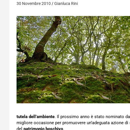
30 Novembre 2010
Gianluca Rini
tutela dell’ambiente
. Il prossimo anno è stato nominato dal
migliore occasione per promuovere un’adeguata azione di se
del
patrimonio boschivo
.