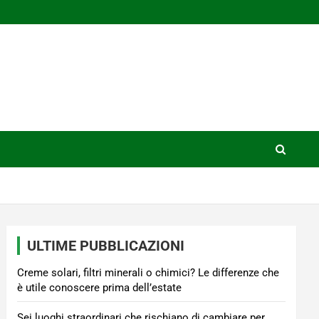
ULTIME PUBBLICAZIONI
Creme solari, filtri minerali o chimici? Le differenze che
è utile conoscere prima dell’estate
Sei luoghi straordinari che rischiano di cambiare per