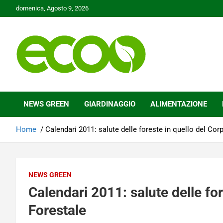
Skip
domenica, Agosto 9, 2026
to
content
Tutelare il nostro Pianeta è la nostra priorità
Ecoo.it
NEWS GREEN
GIARDINAGGIO
ALIMENTAZIONE
Home
Calendari 2011: salute delle foreste in quello del Cor
NEWS GREEN
Calendari 2011: salute delle fo
Forestale