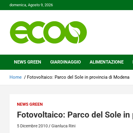
Skip
domenica, Agosto 9, 2026
to
content
Tutelare il nostro Pianeta è la nostra priorità
Ecoo.it
NEWS GREEN
GIARDINAGGIO
ALIMENTAZIONE
Home
Fotovoltaico: Parco del Sole in provincia di Modena
NEWS GREEN
Fotovoltaico: Parco del Sole i
5 Dicembre 2010
Gianluca Rini