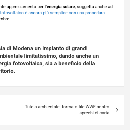
nte apprezzamento per l’
energia solare
, soggetta anche ad
 il fotovoltaico è ancora più semplice con una procedura
embre.
cia di Modena un impianto di grandi
ambientale limitatissimo, dando anche un
ergia fotovoltaica
, sia a beneficio della
itorio.
Tutela ambientale: formato file WWF contro
sprechi di carta