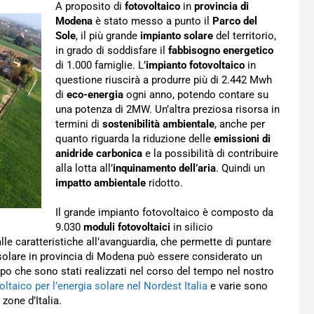
A proposito di
fotovoltaico
in
provincia di
Modena
è stato messo a punto il
Parco del
Sole
, il più grande
impianto solare
del territorio,
in grado di soddisfare il
fabbisogno energetico
di 1.000 famiglie. L’
impianto fotovoltaico
in
questione riuscirà a produrre più di 2.442 Mwh
di
eco-energia
ogni anno, potendo contare su
una potenza di 2MW. Un’altra preziosa risorsa in
termini di
sostenibilità ambientale
, anche per
quanto riguarda la riduzione delle
emissioni di
anidride carbonica
e la possibilità di contribuire
alla lotta all’
inquinamento dell’aria
. Quindi un
impatto ambientale
ridotto.
Il grande impianto fotovoltaico è composto da
9.030
moduli fotovoltaici
in silicio
lle caratteristiche all’avanguardia, che permette di puntare
 solare in provincia di Modena può essere considerato un
ipo che sono stati realizzati nel corso del tempo nel nostro
ltaico per l’energia solare nel Nordest Italia
e varie sono
zone d’Italia.