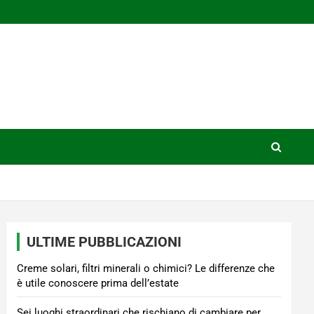
ULTIME PUBBLICAZIONI
Creme solari, filtri minerali o chimici? Le differenze che
è utile conoscere prima dell’estate
Sei luoghi straordinari che rischiano di cambiare per