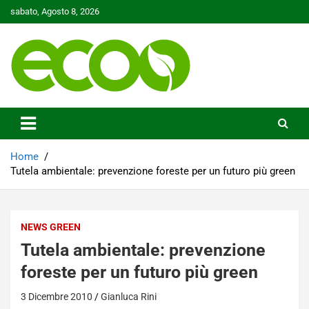
Skip
sabato, Agosto 8, 2026
to
content
Tutelare il nostro Pianeta è la nostra priorità
Ecoo.it
Home
Tutela ambientale: prevenzione foreste per un futuro più green
NEWS GREEN
Tutela ambientale: prevenzione
foreste per un futuro più green
3 Dicembre 2010
Gianluca Rini