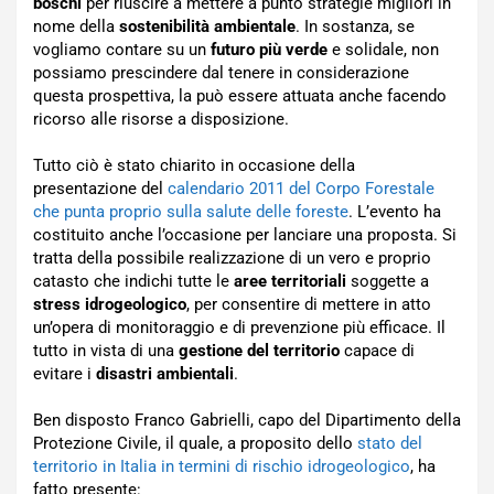
boschi
per riuscire a mettere a punto strategie migliori in
nome della
sostenibilità ambientale
. In sostanza, se
vogliamo contare su un
futuro più verde
e solidale, non
possiamo prescindere dal tenere in considerazione
questa prospettiva, la può essere attuata anche facendo
ricorso alle risorse a disposizione.
Tutto ciò è stato chiarito in occasione della
presentazione del
calendario 2011 del Corpo Forestale
che punta proprio sulla salute delle foreste
. L’evento ha
costituito anche l’occasione per lanciare una proposta. Si
tratta della possibile realizzazione di un vero e proprio
catasto che indichi tutte le
aree territoriali
soggette a
stress idrogeologico
, per consentire di mettere in atto
un’opera di monitoraggio e di prevenzione più efficace. Il
tutto in vista di una
gestione del territorio
capace di
evitare i
disastri ambientali
.
Ben disposto Franco Gabrielli, capo del Dipartimento della
Protezione Civile, il quale, a proposito dello
stato del
territorio in Italia in termini di rischio idrogeologico
, ha
fatto presente: