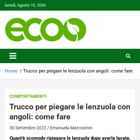
Skip
lunedì, Agosto 10, 2026
to
content
Tutelare il nostro Pianeta è la nostra priorità
Ecoo.it
Home
Trucco per piegare le lenzuola con angoli: come fare
COMPORTAMENTI
Trucco per piegare le lenzuola con
angoli: come fare
30 Settembre 2022
Emanuela Marcoionni
Quant’è scomodo ripiegare le lenzuola dopo averle lavate,