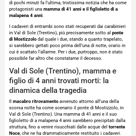
di pochi minuti fa l’ultima, tristissima notizia che ha come
protagonisti una
mamma di 41 anni e il figlioletto di a
malapena 4 anni
.
I cadaveri di entrambi sono stati recuperati dai carabinieri
in Val di Sole (Trentino), più precisamente sotto al
ponte
di Mostizzolo
dal quale i due, stando a quanto trapelato,
si sarebbero gettati poco prima dell’una di notte, orario in
cui è scattato l’allarme. Per i due, purtroppo, non è stato
possibile far altro che constatarne il decesso.
Val di Sole (Trentino), mamma e
figlio di 4 anni trovati morti: la
dinamica della tragedia
Il
macabro ritrovamento
avvenuto attorno all’una della
scorsa notte ha come scenario il ponte di Mostizzolo, in
Val di Sole (Trentino). Una mamma di 41 anni e il suo
figlioletto di a malapena 4 anni sarebbero precipitati dalla
struttura, fino a venire risucchiati dalle acque del
torrente
Noce
, che ne ha drammaticamente restituito i cadaveri.