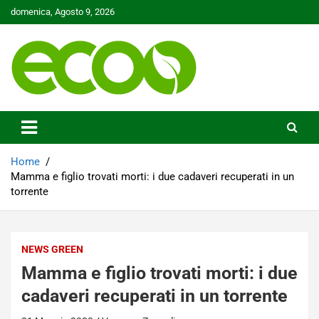
Skip
domenica, Agosto 9, 2026
to
content
Tutelare il nostro Pianeta è la nostra priorità
Ecoo.it
Home
Mamma e figlio trovati morti: i due cadaveri recuperati in un
torrente
NEWS GREEN
Mamma e figlio trovati morti: i due
cadaveri recuperati in un torrente