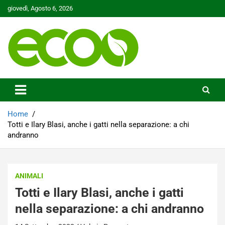
Skip
giovedì, Agosto 6, 2026
to
content
Tutelare il nostro Pianeta è la nostra priorità
Ecoo.it
Home
Totti e Ilary Blasi, anche i gatti nella separazione: a chi
andranno
ANIMALI
Totti e Ilary Blasi, anche i gatti
nella separazione: a chi andranno