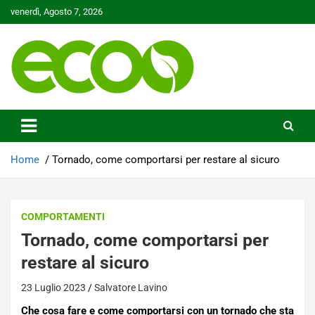
Skip
venerdì, Agosto 7, 2026
to
content
Tutelare il nostro Pianeta è la nostra priorità
Ecoo.it
Home
Tornado, come comportarsi per restare al sicuro
COMPORTAMENTI
Tornado, come comportarsi per
restare al sicuro
23 Luglio 2023
Salvatore Lavino
Che cosa fare e come comportarsi con un tornado che sta