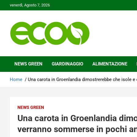
Skip
venerdì, Agosto 7, 2026
to
content
Tutelare il nostro Pianeta è la nostra priorità
Ecoo.it
NEWS GREEN
GIARDINAGGIO
ALIMENTAZIONE
Home
Una carota in Groenlandia dimostrerebbe che isole e
NEWS GREEN
Una carota in Groenlandia dimos
verranno sommerse in pochi a