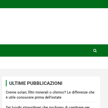
ULTIME PUBBLICAZIONI
Creme solari, filtri minerali o chimici? Le differenze che
è utile conoscere prima dell’estate
Sei luoghi straordinari che rischiano di cambiare per