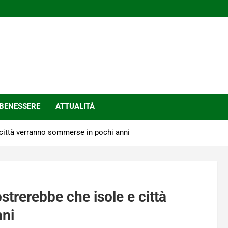
BENESSERE
ATTUALITÀ
 città verranno sommerse in pochi anni
trerebbe che isole e città
nni