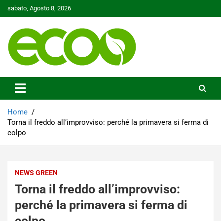
Skip
sabato, Agosto 8, 2026
to
content
Tutelare il nostro Pianeta è la nostra priorità
Ecoo.it
Home
Torna il freddo all’improvviso: perché la primavera si ferma di
colpo
NEWS GREEN
Torna il freddo all’improvviso:
perché la primavera si ferma di
colpo