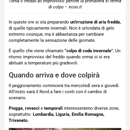
Torna il freddo all’improvviso: perché la primavera si ferma
di colpo – ecoo.it
In queste ore si sta preparando
un’irruzione di aria fredda,
di quelle tipicamente invernali. Non è un’ondata di gelo
estremo ovunque, ma è abbastanza per cambiare
completamente la sensazione delle giornate.
È quello che viene chiamato
“colpo di coda invernale”.
Un
ritorno improvviso del freddo quando ormai ci si era
abituati a temperature più gradevoli.
Quando arriva e dove colpirà
Il peggioramento comincerà tra mercoledì sera e giovedì.
All’inizio sarà il Nord a fare i conti con il cambio di
scenario.
Piogge, rovesci
e
temporali
interesseranno diverse zone,
soprattutto:
Lombardia, Liguria, Emilia Romagna,
Triveneto.