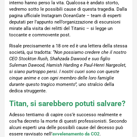
interno hanno perso la vita. Qualcosa è andato storto,
vedremo sotto le possibili cause di questa tragedia. Dalla
pagina ufficiale Instagram
OceanGate
– team di esperti
deputati per l’appunto nell’organizzazione di escursioni
mirate alla visita dei relitti del Titanic – si legge un
toccante e commovente post.
Risale precisamente a 18 ore ed è una lettera della stessa
società, qui tradotta:
“Non possiamo credere che il nostro
CEO Stockton Rush, Shahzada Dawood e suo figlio
Suleman Dawood, Hamish Harding e Paul-Henri Nargeolet,
si siano purtroppo persi. I nostri cuori sono con queste
cinque anime e con ogni membro delle loro famiglie
durante questo tragico momento”,
uno stralcio della
dedica struggente.
Titan, si sarebbero potuti salvare?
Adesso tentiamo di capire cos’è successo realmente e
cos’ha decreto la morte di questi professionisti. Secondo
alcuni esperti una delle possibili cause del decesso può
essere ravvisato nell’
avvelenamento da CO2
.