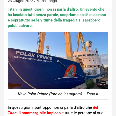
23 Giugno 2023
Maria Longo
Titan, in questi giorni non si parla d’altro. Un evento che
ha lasciato tutti senza parole, scopriamo cos’è successo
e soprattutto se le vittime della tragedia si sarebbero
potuti salvare.
Nave Polar Prince (foto da Instagram) – Ecoo.it
In questi giorni purtroppo non si parla d’altro che
del
Titan
, il sommergibile imploso
e tutte le persone al suo