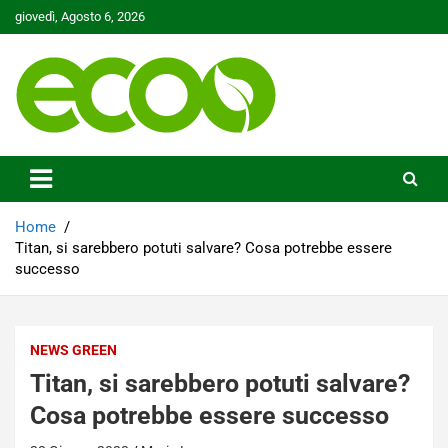
Skip
giovedì, Agosto 6, 2026
to
content
Tutelare il nostro Pianeta è la nostra priorità
Ecoo.it
Home
Titan, si sarebbero potuti salvare? Cosa potrebbe essere
successo
NEWS GREEN
Titan, si sarebbero potuti salvare?
Cosa potrebbe essere successo