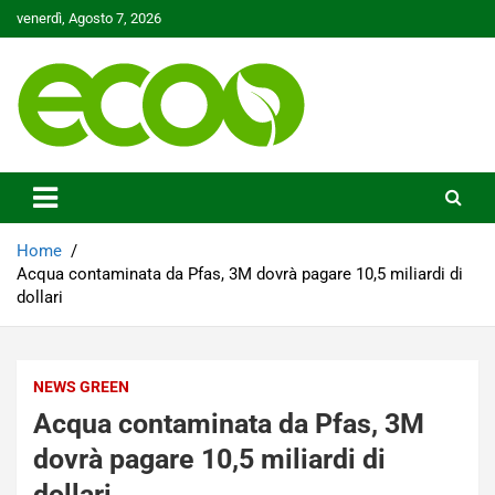
Skip
venerdì, Agosto 7, 2026
to
content
Tutelare il nostro Pianeta è la nostra priorità
Ecoo.it
Home
Acqua contaminata da Pfas, 3M dovrà pagare 10,5 miliardi di
dollari
NEWS GREEN
Acqua contaminata da Pfas, 3M
dovrà pagare 10,5 miliardi di
dollari