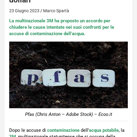
23 Giugno 2023
Marco Spartà
La multinazionale 3M ha proposto un accordo per
chiudere le cause intentate nei suoi confronti per le
accuse di contaminazione dell’acqua.
Pfas (Chris Anton – Adobe Stock) – Ecoo.it
Dopo le accuse di
contaminazione
dell’
acqua potabile
, la
3M
, multinazionale statunitense che si occupa della