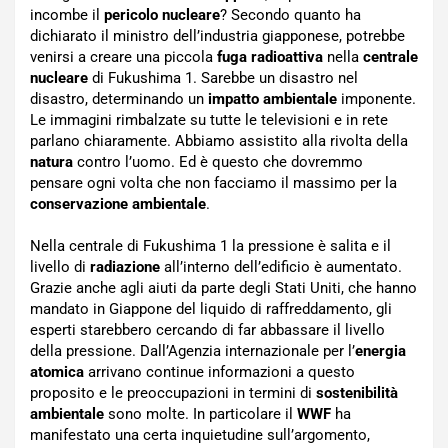
incombe il
pericolo nucleare
? Secondo quanto ha
dichiarato il ministro dell’industria giapponese, potrebbe
venirsi a creare una piccola
fuga radioattiva
nella
centrale
nucleare
di Fukushima 1. Sarebbe un disastro nel
disastro, determinando un
impatto ambientale
imponente.
Le immagini rimbalzate su tutte le televisioni e in rete
parlano chiaramente. Abbiamo assistito alla rivolta della
natura
contro l’uomo. Ed è questo che dovremmo
pensare ogni volta che non facciamo il massimo per la
conservazione ambientale
.
Nella centrale di Fukushima 1 la pressione è salita e il
livello di
radiazione
all’interno dell’edificio è aumentato.
Grazie anche agli aiuti da parte degli Stati Uniti, che hanno
mandato in Giappone del liquido di raffreddamento, gli
esperti starebbero cercando di far abbassare il livello
della pressione. Dall’Agenzia internazionale per l’
energia
atomica
arrivano continue informazioni a questo
proposito e le preoccupazioni in termini di
sostenibilità
ambientale
sono molte. In particolare il
WWF
ha
manifestato una certa inquietudine sull’argomento,