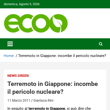
Skip
domenica, Agosto 9, 2026
to
content
Tutelare il nostro Pianeta è la nostra priorità
Ecoo.it
Home
Terremoto in Giappone: incombe il pericolo nucleare?
NEWS GREEN
Terremoto in Giappone: incombe
il pericolo nucleare?
11 Marzo 2011
Gianluca Rini
In seguito al
terremoto in Giappone
, si può dire che