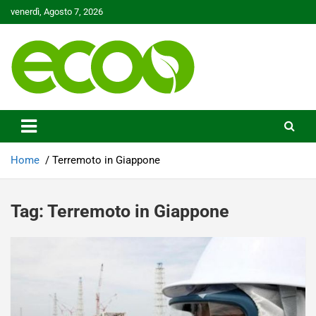
Skip
venerdì, Agosto 7, 2026
to
content
Tutelare il nostro Pianeta è la nostra priorità
Ecoo.it
Home
Terremoto in Giappone
Tag:
Terremoto in Giappone