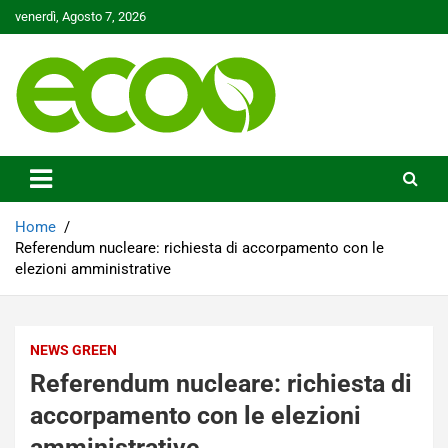
Skip
venerdì, Agosto 7, 2026
to
content
Tutelare il nostro Pianeta è la nostra priorità
Ecoo.it
Home
Referendum nucleare: richiesta di accorpamento con le
elezioni amministrative
NEWS GREEN
Referendum nucleare: richiesta di
accorpamento con le elezioni
amministrative