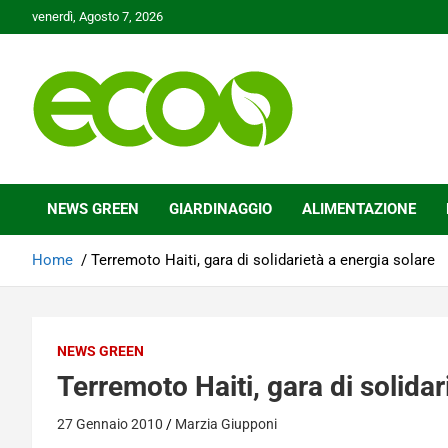
Skip
venerdì, Agosto 7, 2026
to
content
Tutelare il nostro Pianeta è la nostra priorità
Ecoo.it
NEWS GREEN
GIARDINAGGIO
ALIMENTAZIONE
Home
Terremoto Haiti, gara di solidarietà a energia solare
NEWS GREEN
Terremoto Haiti, gara di solidar
27 Gennaio 2010
Marzia Giupponi