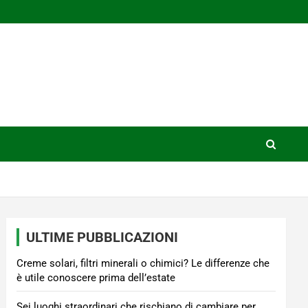
ULTIME PUBBLICAZIONI
Creme solari, filtri minerali o chimici? Le differenze che
è utile conoscere prima dell’estate
Sei luoghi straordinari che rischiano di cambiare per