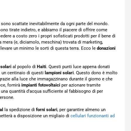
à
sono scattate inevitabilmente da ogni parte del mondo.
sono tirate indietro, e abbiamo il piacere di offrire come
dere a costo zero i propri sofisticati prodotti per il bene di
a mera (e, diciamolo, meschina) trovata di marketing,
llevare un minimo le sorti di questa terra. Ecco le
donazioni
 solari
al popolo di
Haiti
. Questi punti luce appena donati
a un centinaio di questi
lampioni solari
. Questo dono è molto
 grazie alla luce che immagazzinano durante il giorno e che
ece, fornirà
impianti fotovoltaici
per azionare tramite
una quantità d’acqua sufficiente al fabbisogno di per
persone.
nal
la spedizione di
forni solari
, per garantire almeno un
 metterà a disposizione un migliaio di
cellulari funzionanti ad