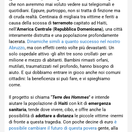
che non avremmo mai voluto vedere sui telegiornali e
quotidiani. Eppure, purtroppo, non si tratta di finzione ma
di cruda realtà. Centinaia di migliaia tra vittime e feriti a
causa della scossa di
terremoto
capitato ad Haiti,
nell’
America Centrale
(
Repubblica Domenicana
), una città
interamente distrutta e una popolazione profondamente
lacerata.
Dinamiche simili a quanto successo nel nostro
Abruzzo
, ma con effetti cento volte più devastanti. Un
solo ospedale attivo -gli altri tre sono crollati- per un
milione e mezzo di abitanti. Bambini rimasti orfani,
mutilati, traumatizzati nel profondo, hanno bisogno di
aiuto. E qui dobbiamo entrare in gioco anche noi comuni
cittadini: la beneficenza si può fare, e vi spieghiamo
come.
Il progetto si chiama “
Terre des Hommes
” e intende
aiutare la popolazione di
Haiti
con kit di
emergenza
sanitaria
, tende dove vivere, cibo, e offre anche la
possibilità di
adottare a distanza
le piccole vittime -inermi
di fronte a questa tragedia. Con poche decine di euro
è
possibile cambiare il futuro di questa povera
gente, alla