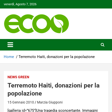
Skip
venerdì, Agosto 7, 2026
to
content
Tutelare il nostro Pianeta è la nostra priorità
Ecoo.it
Home
Terremoto Haiti, donazioni per la popolazione
NEWS GREEN
Terremoto Haiti, donazioni per la
popolazione
15 Gennaio 2010
Marzia Giupponi
[galleria id=”675″]Una tragedia sconcertante. Immagini