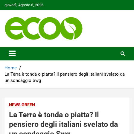
Skip
giovedì, Agosto 6, 2026
to
content
Tutelare il nostro Pianeta è la nostra priorità
Ecoo.it
Home
La Terra è tonda o piatta? Il pensiero degli italiani svelato da
un sondaggio Swg
NEWS GREEN
La Terra è tonda o piatta? Il
pensiero degli italiani svelato da
un sondaggio Swg