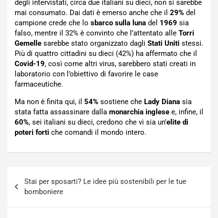
degli intervistati, circa due italiani su dieci, non si sarebbe
mai consumato. Dai dati è emerso anche che il
29%
del
campione crede che lo
sbarco sulla luna
del
1969
sia
falso, mentre il 32% è convinto che l’attentato alle
Torri
Gemelle
sarebbe stato organizzato dagli
Stati Uniti
stessi.
Più di quattro cittadini su dieci (42%) ha affermato che il
Covid-19
, così come altri virus, sarebbero stati creati in
laboratorio con l’obiettivo di favorire le case
farmaceutiche.
Ma non è finita qui, il
54%
sostiene che
Lady Diana
sia
stata fatta assassinare dalla
monarchia inglese
e, infine, il
60%
, sei italiani su dieci, credono che vi sia un’
elite di
poteri forti
che comandi il mondo intero.
Navigazione
Stai per sposarti? Le idee più sostenibili per le tue
articoli
bomboniere