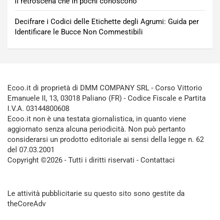
il retroscena che in pochi conoscono
Decifrare i Codici delle Etichette degli Agrumi: Guida per
Identificare le Bucce Non Commestibili
Ecoo.it di proprietà di DMM COMPANY SRL - Corso Vittorio
Emanuele II, 13, 03018 Paliano (FR) - Codice Fiscale e Partita
I.V.A. 03144800608
Ecoo.it non è una testata giornalistica, in quanto viene
aggiornato senza alcuna periodicità. Non può pertanto
considerarsi un prodotto editoriale ai sensi della legge n. 62
del 07.03.2001
Copyright ©2026 - Tutti i diritti riservati -
Contattaci
Le attività pubblicitarie su questo sito sono gestite da
theCoreAdv