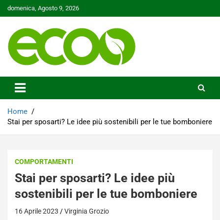
Skip
domenica, Agosto 9, 2026
to
content
Tutelare il nostro Pianeta è la nostra priorità
Ecoo.it
Home
Stai per sposarti? Le idee più sostenibili per le tue bomboniere
COMPORTAMENTI
Stai per sposarti? Le idee più
sostenibili per le tue bomboniere
16 Aprile 2023
Virginia Grozio