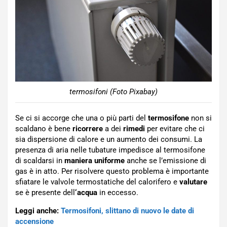
termosifoni (Foto Pixabay)
Se ci si accorge che una o più parti del
termosifone
non si
scaldano è bene
ricorrere
a dei
rimedi
per evitare che ci
sia dispersione di calore e un aumento dei consumi. La
presenza di aria nelle tubature impedisce al termosifone
di scaldarsi in
maniera
uniforme
anche se l’emissione di
gas è in atto. Per risolvere questo problema è importante
sfiatare le valvole termostatiche del calorifero e
valutare
se è presente dell
‘acqua
in eccesso.
Leggi anche:
Termosifoni, slittano di nuovo le date di
accensione