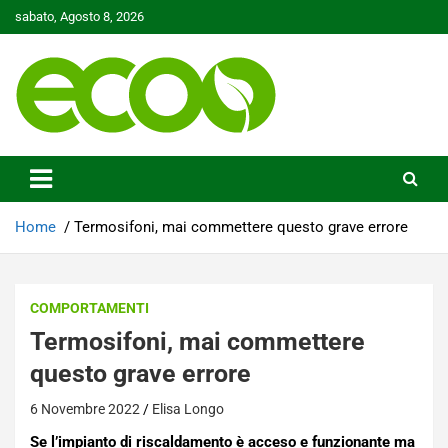
Skip
sabato, Agosto 8, 2026
to
content
Tutelare il nostro Pianeta è la nostra priorità
Ecoo.it
Home
Termosifoni, mai commettere questo grave errore
COMPORTAMENTI
Termosifoni, mai commettere
questo grave errore
6 Novembre 2022
Elisa Longo
Se l’impianto di riscaldamento è acceso e funzionante ma