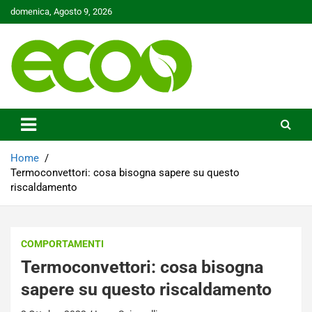
Skip
domenica, Agosto 9, 2026
to
content
Tutelare il nostro Pianeta è la nostra priorità
Ecoo.it
Home
Termoconvettori: cosa bisogna sapere su questo
riscaldamento
COMPORTAMENTI
Termoconvettori: cosa bisogna
sapere su questo riscaldamento