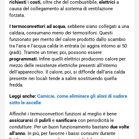
richiesti
i
costi,
oltre che del combustibile,
elettrici
a
causa del collegamento al sistema di ventilazione
forzata.
I termoconvettori ad acqua
, sebbene siano collegati a una
caldaia, consumano meno dei termosifoni. Questi
funzionato per merito del calore prodotto dallo scambio
tra l’aria e l’acqua calda in entrata (si aggira intorno ai 50
gradi). Tramite un timer, poi, possono essere
programmati.
Infine quelli elettrici producono calore per
mezzo delle resistenze elettriche presenti all’interno
dell’apparecchio. Il calore, poi, si diffonde dall’aria calda
presente nei locali tende a salire sostituendo quella
fredda.
Leggi anche:
Camicie, come eliminare gli aloni di sudore
sotto le ascelle
Affinché i termoconvettori funzioni al meglio è bene
assicurarsi
di
pulirli
e
sanificare
con periodicità le
condutture. Per un buon funzionamento bastano
due volte
all’anno
. In più, per favorire i bassi consumi durante