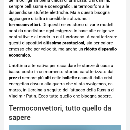
dei modi, gli ambienti chiusi di una casa. Dai camini,
sempre bellissimi e scenografici, ai termosifoni alle
dispendiose stufette elettriche. Ma a questi bisogna
aggiungere un’altra incredibile soluzione: i
termoconvettori.
Di questi ne esistono di varie modelli
così da soddisfare ogni esigenza in base alle esigenze
costruttive e al modo in cui funzionano. A caratterizzare
questi dispositivi
altissime prestazioni,
sia per calore
emesso che per velocità, ma anche un
ridotto dispendio
economico.
Un’ottima alternativa per riscaldare le stanze di casa a
basso costo in un momento storico caratterizzato dai
prezzi
sempre più
alti
delle
bollette
causati dalla crisi
energetica dovuta alla guerra che si sta svolgendo, da
marzo, in Ucraina a seguito dell’attacco della Russia di
Vladimir Putin. Ecco tutto quello che bisogna sapere.
Termoconvettori, tutto quello da
sapere