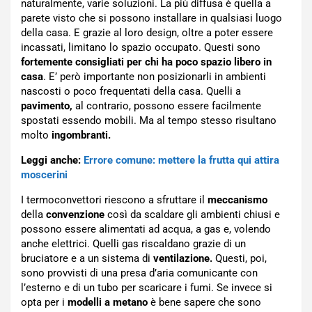
naturalmente, varie soluzioni. La più diffusa è quella a
parete visto che si possono installare in qualsiasi luogo
della casa. E grazie al loro design, oltre a poter essere
incassati, limitano lo spazio occupato. Questi sono
fortemente consigliati per chi ha poco spazio libero in
casa
. E’ però importante non posizionarli in ambienti
nascosti o poco frequentati della casa. Quelli a
pavimento,
al contrario, possono essere facilmente
spostati essendo mobili. Ma al tempo stesso risultano
molto
ingombranti.
Leggi anche:
Errore comune: mettere la frutta qui attira
moscerini
I termoconvettori riescono a sfruttare il
meccanismo
della
convenzione
così da scaldare gli ambienti chiusi e
possono essere alimentati ad acqua, a gas e, volendo
anche elettrici. Quelli gas riscaldano grazie di un
bruciatore e a un sistema di
ventilazione.
Questi, poi,
sono provvisti di una presa d’aria comunicante con
l’esterno e di un tubo per scaricare i fumi. Se invece si
opta per i
modelli a metano
è bene sapere che sono