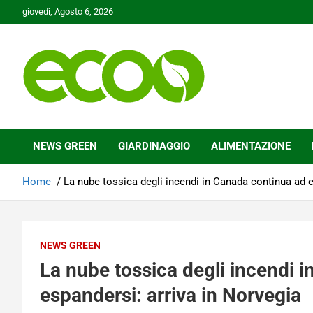
Skip
giovedì, Agosto 6, 2026
to
content
Tutelare il nostro Pianeta è la nostra priorità
Ecoo.it
NEWS GREEN
GIARDINAGGIO
ALIMENTAZIONE
Home
La nube tossica degli incendi in Canada continua ad e
NEWS GREEN
La nube tossica degli incendi 
espandersi: arriva in Norvegia