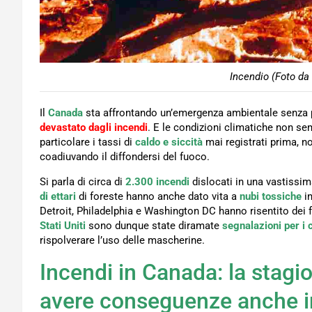
Incendio (Foto da
Il
Canada
sta affrontando un’emergenza ambientale senza pr
devastato dagli incendi
. E le condizioni climatiche non sem
particolare i tassi di
caldo e siccità
mai registrati prima, n
coadiuvando il diffondersi del fuoco.
Si parla di circa di
2.300 incendi
dislocati in una vastissim
di ettari
di foreste hanno anche dato vita a
nubi tossiche
in
Detroit, Philadelphia e Washington DC hanno risentito dei 
Stati Uniti
sono dunque state diramate
segnalazioni per i c
rispolverare l’uso delle mascherine.
Incendi in Canada: la stagio
avere conseguenze anche i