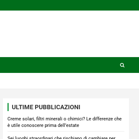
ULTIME PUBBLICAZIONI
Creme solari, filtri minerali o chimici? Le differenze che
è utile conoscere prima dell’estate
Sei luoghi straordinari che rischiano di cambiare per