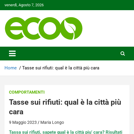
Skip
venerdì, Agosto 7, 2026
to
content
Tutelare il nostro Pianeta è la nostra priorità
Ecoo.it
Home
Tasse sui rifiuti: qual è la città più cara
COMPORTAMENTI
Tasse sui rifiuti: qual è la città più
cara
9 Maggio 2023
Maria Longo
Tassa sui rifiuti, sapete qual è la città piu’ cara? Risultati