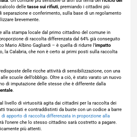
iata
. Un comune più sensibile di altri sul tema del
riciclo dei
 calcolo delle
tasse sui rifiuti
, premiando i cittadini più
à di separazione e conferimento, sulla base di un regolamento
alizzare brevemente.
tte alla stampa locale dal primo cittadino del comune in
proporzione di raccolta differenzata dal 64% già conseguito
co Mario Albino Gagliardi – è quella di ridurre l’
impatto
 la Calabria, che non è certo ai primi posti sulla raccolta
disposte delle ricche attività di sensibilizzazione, con una
alle scuole dell’obbligo. Oltre a ciò, è stato varato un nuovo
mo di imputazione delle stesse che è differente dalla
entale
.
 livello di virtuosità agita dai cittadini per la raccolta dei
nfatti tracciati e contraddistinti da buste con un codice a barre
o di apporto di raccolta differenzata in proporzione alla
arà l’onere che lo stesso cittadino sarà costretto a pagare.
icamente più attenti.