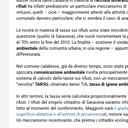
Buone novità dalla Calabria in materia di
raccolta differenz
rifiuti
ha infatti predisposto un particolare meccanismo di
virtuosi, quelli – cioè – maggiormente attenti alle attivit
comunale davvero particolare, che ci sembra il caso di an
Le novità in materia di tasse sui rifiuti sono state introdo
questione (quello di Saracena), che vuole incrementare la 
al 70% entro la fine del 2010. La finalità – sostiene il sinda
ambientale
della comunità urbana, in una regione – appunto,
differenziata.
Nel comune calabrese, già da diverso tempo, sono state pre
spiccata
comunicazione ambientale
rivolta principalmente 
sistema di calcolo delle tasse sui rifiuti, con un meccanis
“vecchia”
TARSU
, chiamato bensì TIA,
tassa di igiene ambi
In altri termini, la tassa verrà calcolata proporzionalmente al
rifiuti. I rifiuti del singolo cittadino di Saracena saranno i
letto al momento del conferimento. Maggiore sarà
il grad
superficie abitativa e all’attività di provenienza
ri, minore s
Un meccanismo incentivante, che premia i cittadini ecolog