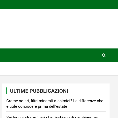
ULTIME PUBBLICAZIONI
Creme solari, filtri minerali o chimici? Le differenze che
è utile conoscere prima dell’estate
Sei luoghi straordinari che rischiano di cambiare per