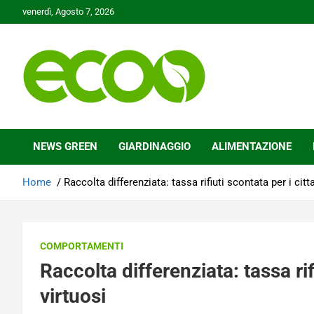
Skip
venerdì, Agosto 7, 2026
to
content
Tutelare il nostro Pianeta è la nostra priorità
Ecoo.it
NEWS GREEN
GIARDINAGGIO
ALIMENTAZIONE
Home
Raccolta differenziata: tassa rifiuti scontata per i citta
COMPORTAMENTI
Raccolta differenziata: tassa rif
virtuosi