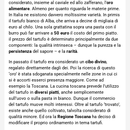
considerato, insieme al caviale ed allo zafferano, l’
oro
alimentare
. Almeno per quanto riguarda le materie prime.
In Italia ne esistono davvero moltissime varietà. In primis
il tartufo bianco di Alba, che arriva a decine di migliaia di
euro al chilo. Una sola grattatina sopra una pasta con il
burro può far arrivare a
50 euro
il costo del primo piatto.
il prezzo del tartufo è determinato principalmente da due
componenti: la qualità intrinseca – dunque la purezza e la
persistenza
del sapore – e la
rarità
.
In passato il tartufo era considerato un
cibo divino
,
regalato direttamente dagli dei. Poi la ricerca di questo
‘oro’ è stata sdoganata specialmente nelle zone in cui ci
si è accorti esserci presenza maggiore. Come ad
esempio la Toscana. La cucina toscana prevede l’utilizzo
del tartufo in
diversi piatti
, anche semplicemente
sull’uovo o sulla pasta in bianco. Dunque il commercio
del tartufo muove molti interessi. Oltre al tartufo ‘trovato’,
esiste anche quello coltivato, talvolta considerato di
qualità minore. Ed ora la
Regione Toscana
ha deciso di
modificare il proprio ordinamento in tema tartufi.