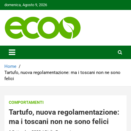
Skip
domenica, Agosto 9, 2026
to
content
Tutelare il nostro Pianeta è la nostra priorità
Ecoo.it
Home
Tartufo, nuova regolamentazione: ma i toscani non ne sono
felici
COMPORTAMENTI
Tartufo, nuova regolamentazione:
ma i toscani non ne sono felici