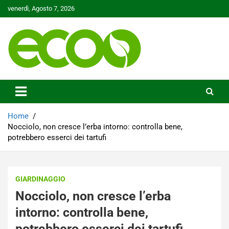
Skip
venerdì, Agosto 7, 2026
to
content
Tutelare il nostro Pianeta è la nostra priorità
Ecoo.it
Home
Nocciolo, non cresce l’erba intorno: controlla bene,
potrebbero esserci dei tartufi
GIARDINAGGIO
Nocciolo, non cresce l’erba
intorno: controlla bene,
potrebbero esserci dei tartufi