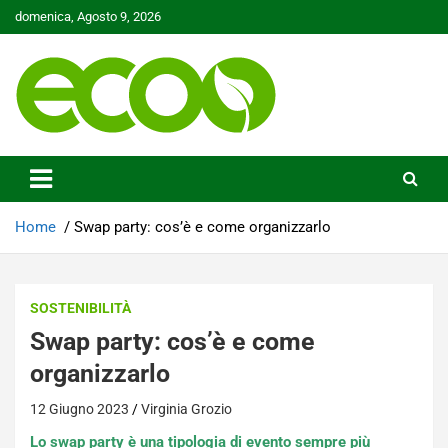
Skip
domenica, Agosto 9, 2026
to
content
Tutelare il nostro Pianeta è la nostra priorità
Ecoo.it
Home
Swap party: cos’è e come organizzarlo
SOSTENIBILITÀ
Swap party: cos’è e come
organizzarlo
12 Giugno 2023
Virginia Grozio
Lo swap party è una tipologia di evento sempre più