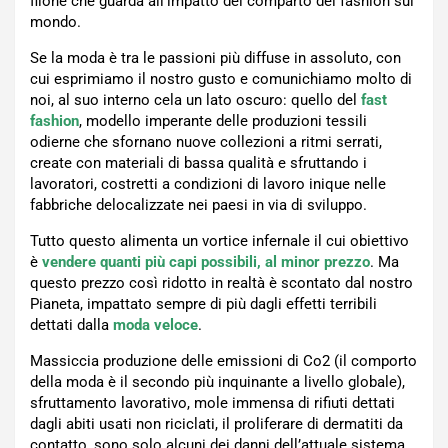
filone che guarda all’impatto del comparto del fashion sul
mondo.
Se la moda è tra le passioni più diffuse in assoluto, con
cui esprimiamo il nostro gusto e comunichiamo molto di
noi, al suo interno cela un lato oscuro: quello del
fast
fashion
, modello imperante delle produzioni tessili
odierne che sfornano nuove collezioni a ritmi serrati,
create con materiali di bassa qualità e sfruttando i
lavoratori, costretti a condizioni di lavoro inique nelle
fabbriche delocalizzate nei paesi in via di sviluppo.
Tutto questo alimenta un vortice infernale il cui obiettivo
è
vendere quanti più capi possibili, al minor prezzo
. Ma
questo prezzo così ridotto in realtà è scontato dal nostro
Pianeta, impattato sempre di più dagli effetti terribili
dettati dalla
moda veloce
.
Massiccia produzione delle emissioni di Co2 (il comporto
della moda è il secondo più inquinante a livello globale),
sfruttamento lavorativo, mole immensa di rifiuti dettati
dagli abiti usati non riciclati, il proliferare di dermatiti da
contatto, sono solo alcuni dei danni dell’attuale sistema