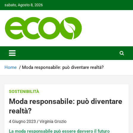
Skip
sabato, Agosto 8, 2026
to
content
Tutelare il nostro Pianeta è la nostra priorità
Ecoo.it
Home
Moda responsabile: può diventare realtà?
SOSTENIBILITÀ
Moda responsabile: può diventare
realtà?
4 Giugno 2023
Virginia Grozio
La moda responsabile può essere davvero il futuro